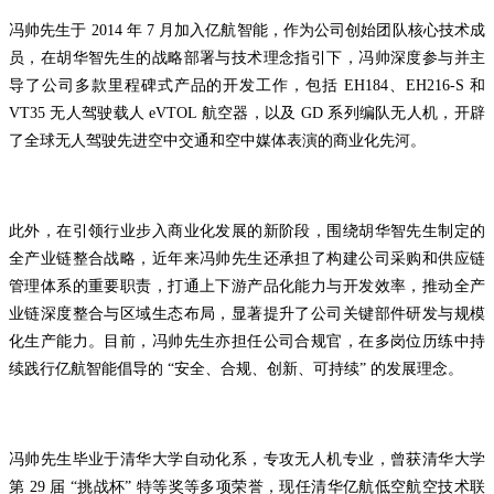
冯帅先生于 2014 年 7 月加入亿航智能，作为公司创始团队核心技术成
员，在胡华智先生的战略部署与技术理念指引下，冯帅深度参与并主
导了公司多款里程碑式产品的开发工作，包括 EH184、EH216-S 和
VT35 无人驾驶载人 eVTOL 航空器，以及 GD 系列编队无人机，开辟
了全球无人驾驶先进空中交通和空中媒体表演的商业化先河。
此外，在引领行业步入商业化发展的新阶段，围绕胡华智先生制定的
全产业链整合战略，近年来冯帅先生还承担了构建公司采购和供应链
管理体系的重要职责，打通上下游产品化能力与开发效率，推动全产
业链深度整合与区域生态布局，显著提升了公司关键部件研发与规模
化生产能力。目前，冯帅先生亦担任公司合规官，在多岗位历练中持
续践行亿航智能倡导的 “安全、合规、创新、可持续” 的发展理念。
冯帅先生毕业于清华大学自动化系，专攻无人机专业，曾获清华大学
第 29 届 “挑战杯” 特等奖等多项荣誉，现任清华亿航低空航空技术联