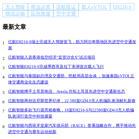
EH216-S
无人驾驶
商业运营
适航取证
载人eVTOL
物流运输
应急救援
空中交通
最新文章
亿航EH216-S瑞士完成无人驾驶首飞，助力阿尔卑斯地区先进空中交通发
1
展
亿航智能入选香港低空经济“监管沙盒X”试点项目
2
亿航智能EH216-S完成墨西哥及拉丁美洲首次载人飞行
3
亿航智能与泰国副总理及交通部、民航局高层会谈 ，加速泰国eVTOL立
4
体交通商业化生态建设
亿航智能携手土耳其电信、Argela 共拓土耳其先进空中交通新生态
5
亿航智能再创吉尼斯世界纪录，22,580架GD4.0无人机编队表演献礼新春
6
亿航智能多款飞行器亮相春晚，16架EH216-S与22580架GD4.0无人机编
7
队表演打造空中科技盛宴
亿航智能与西班牙皇家汽车俱乐部（RACE）签署战略合作，携手推动先
8
进空中交通与赛车运动创新