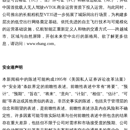
器型号合格证（TC）、生产许可证（PC）和标准适航证（AC），并在
中国首批载人无人驾驶eVTOL商业运营资质下投入运营。与此同时，
公司推出的长航程机型VT35进一步拓展了城际间出行场景，为构建多
层次的低空出行网络奠定基础。依托先进的自主飞行技术与可规模化
的运营基础设施，亿航智能正重新定义人和物的交通方式——跨越城
市、区域与自然屏障，开创未来空中出行的新格局。欲了解更多信
息，请访问：www.ehang.com。
安全港声明
本新闻稿中的陈述可能构成1995年《美国私人证券诉讼改革法案》
中“安全港”条款界定的前瞻性表述。前瞻性表述中常有“将要”、“预
计”、“预期”、“旨在”、“将来”、“意向”、“计划”、“相信”、“估计”、“可
能”等表达或其他类似的表达。非历史事实的陈述，包括关于管理层的
信念和期望的表述，是前瞻性表述。前瞻性表述涉及内在风险和不确
定性。许多因素可能导致实际结果与任何前瞻性表述中所包含的结果
存在重大差异，包括但不限于公司对需求和市场接受度的预期、公司