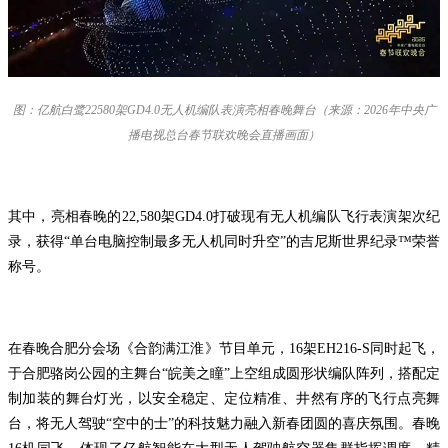
图：亿航白鹭22580架GD4.0无人机编队表演亮相春晚舞台（来源：2026年中央广
播电视总台春节联欢晚会直播画面）
其中，亮相春晚的22,580架GD4.0打破现有无人机编队飞行表演架次纪
录，获得“单台电脑控制最多无人机同时升空”的吉尼斯世界纪录™荣誉
称号。
在春晚合肥分会场《合韵满江淮》节目单元，16架EH216-S同时起飞，
于合肥骆岗公园的主舞台“皖美之瞳”上空组成圆形状编队阵列，搭配定
制加装的舞台灯光，以安全稳定、定位精准、井然有序的飞行点亮舞
台，将无人驾驶“空中的士”的科技魅力融入新春团圆的喜庆氛围。春晚