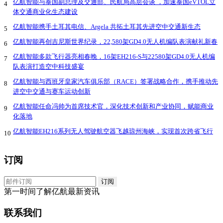
亿航智能与泰国副总理及交通部、民航局高层会谈 ，加速泰国eVTOL立
4
体交通商业化生态建设
亿航智能携手土耳其电信、Argela 共拓土耳其先进空中交通新生态
5
亿航智能再创吉尼斯世界纪录，22,580架GD4.0无人机编队表演献礼新春
6
亿航智能多款飞行器亮相春晚，16架EH216-S与22580架GD4.0无人机编
7
队表演打造空中科技盛宴
亿航智能与西班牙皇家汽车俱乐部（RACE）签署战略合作，携手推动先
8
进空中交通与赛车运动创新
亿航智能任命冯帅为首席技术官，深化技术创新和产业协同，赋能商业
9
化落地
亿航智能EH216系列无人驾驶航空器飞越琼州海峡，实现首次跨省飞行
10
订阅
第一时间了解亿航最新资讯
联系我们