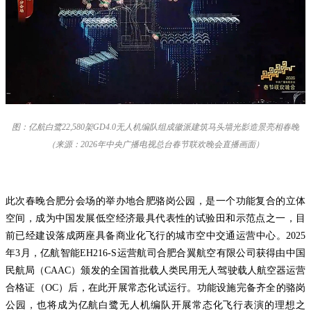
图：亿航白鹭22,580架GD4.0无人机编队组成徽派建筑马头墙光影造景亮相春晚
（来源：2026年中央广播电视总台春节联欢晚会直播画面）
此次春晚合肥分会场的举办地合肥骆岗公园，是一个功能复合的立体
空间，成为中国发展低空经济最具代表性的试验田和示范点之一，目
前已经建设落成两座具备商业化飞行的城市空中交通运营中心。2025
年3月，亿航智能EH216-S运营航司合肥合翼航空有限公司获得由中国
民航局（CAAC）颁发的全国首批载人类民用无人驾驶载人航空器运营
合格证（OC）后，在此开展常态化试运行。功能设施完备齐全的骆岗
公园，也将成为亿航白鹭无人机编队开展常态化飞行表演的理想之