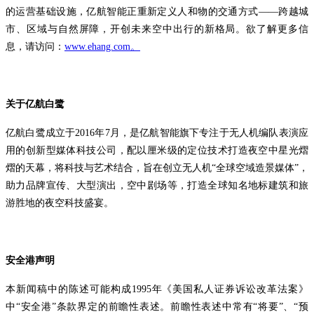
的运营基础设施，亿航智能正重新定义人和物的交通方式——跨越城
市、区域与自然屏障，开创未来空中出行的新格局。欲了解更多信
息，请访问：
www.ehang.com。
关于亿航白鹭
亿航白鹭成立于2016年7月，是亿航智能旗下专注于无人机编队表演应
用的创新型媒体科技公司，配以厘米级的定位技术打造夜空中星光熠
熠的天幕，将科技与艺术结合，旨在创立无人机“全球空域造景媒体”，
助力品牌宣传、大型演出，空中剧场等，打造全球知名地标建筑和旅
游胜地的夜空科技盛宴。
安全港声明
本新闻稿中的陈述可能构成1995年《美国私人证券诉讼改革法案》
中“安全港”条款界定的前瞻性表述。前瞻性表述中常有“将要”、“预