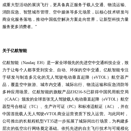
成重大型活动的展演飞行，更具备真正服务于载人交通、物流运输、
消防应急、智慧城市管理、空中媒体等多元场景，以核心技术研发与
商业化服务落地，推动中国低空解决方案走向世界，让新型科技力量
服务更多消费者。”
关于亿航智能
亿航智能（Nasdaq: EH）是一家全球领先的先进空中交通科技企业，致
力于让每个人都享受到安全、自动、环保的空中交通。亿航智能专注
于研发与制造多元化的无人驾驶电动垂直起降（eVTOL）航空器产
品，覆盖空中旅游、城市内交通、城际出行、物流运输和应急消防等
多种应用场景。亿航智能的旗舰产品EH216-S已获得中国民用航空局
（CAAC）颁发的全球首张无人驾驶载人电动垂直起降（eVTOL）航空
器型号合格证（TC）、生产许可证（PC）和标准适航证（AC），并在
中国首批载人无人驾驶eVTOL商业运营资质下投入运营。与此同时，
公司推出的长航程机型VT35进一步拓展了城际间出行场景，为构建多
层次的低空出行网络奠定基础。依托先进的自主飞行技术与可规模化