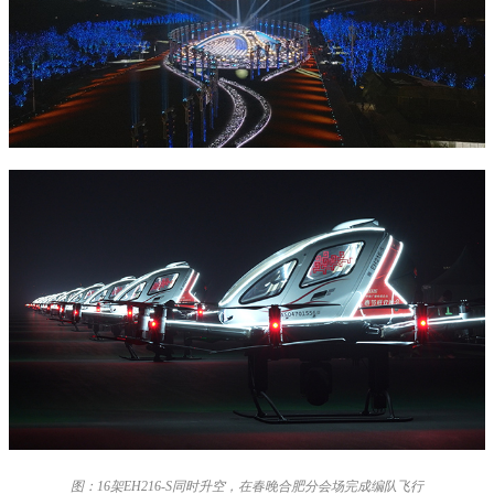
图：16架EH216-S同时升空，在春晚合肥分会场完成编队飞行