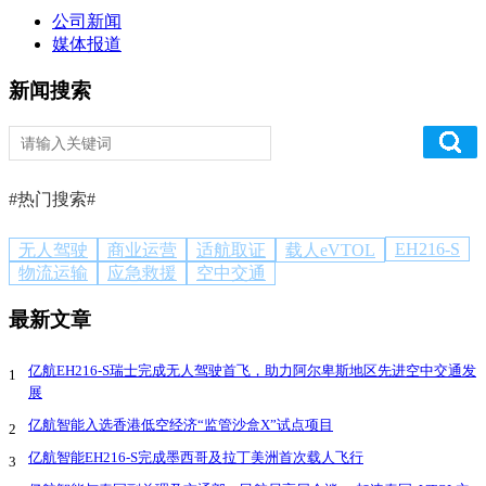
公司新闻
媒体报道
新闻搜索
#热门搜索#
EH216-S
无人驾驶
商业运营
适航取证
载人eVTOL
物流运输
应急救援
空中交通
最新文章
亿航EH216-S瑞士完成无人驾驶首飞，助力阿尔卑斯地区先进空中交通发
1
展
亿航智能入选香港低空经济“监管沙盒X”试点项目
2
亿航智能EH216-S完成墨西哥及拉丁美洲首次载人飞行
3