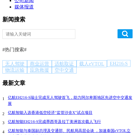
公司新闻
媒体报道
新闻搜索
#热门搜索#
EH216-S
无人驾驶
商业运营
适航取证
载人eVTOL
物流运输
应急救援
空中交通
最新文章
亿航EH216-S瑞士完成无人驾驶首飞，助力阿尔卑斯地区先进空中交通发
1
展
亿航智能入选香港低空经济“监管沙盒X”试点项目
2
亿航智能EH216-S完成墨西哥及拉丁美洲首次载人飞行
3
亿航智能与泰国副总理及交通部、民航局高层会谈 ，加速泰国eVTOL立
4