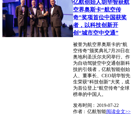
​亿航创始人胡华智获航
空界奥斯卡“航空传
奇”奖项首位中国获奖
者，以科技创新开
创“城市空中交通”
被誉为航空界奥斯卡的“航
空传奇”颁奖典礼7月20日在
奥地利圣沃尔夫冈举行。作
为自动驾驶空中交通创新科
技的引领者，亿航智能创始
人、董事长、CEO胡华智先
生荣获“科技创新”大奖，成
为首位登上“航空传奇”全球
榜单的中国人。
发布时间 : 2019-07-22
作者 : 亿航智能
阅读全文>>