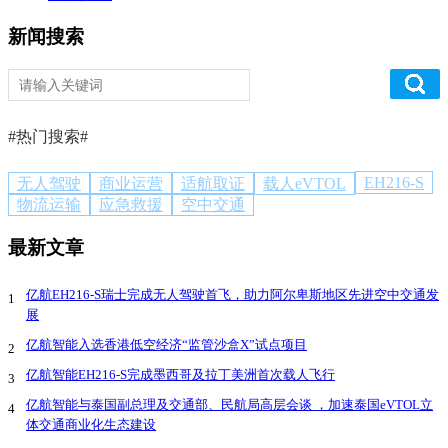
新闻搜索
#热门搜索#
EH216-S
无人驾驶
商业运营
适航取证
载人eVTOL
物流运输
应急救援
空中交通
最新文章
亿航EH216-S瑞士完成无人驾驶首飞，助力阿尔卑斯地区先进空中交通发
1
展
亿航智能入选香港低空经济“监管沙盒X”试点项目
2
亿航智能EH216-S完成墨西哥及拉丁美洲首次载人飞行
3
亿航智能与泰国副总理及交通部、民航局高层会谈 ，加速泰国eVTOL立
4
体交通商业化生态建设