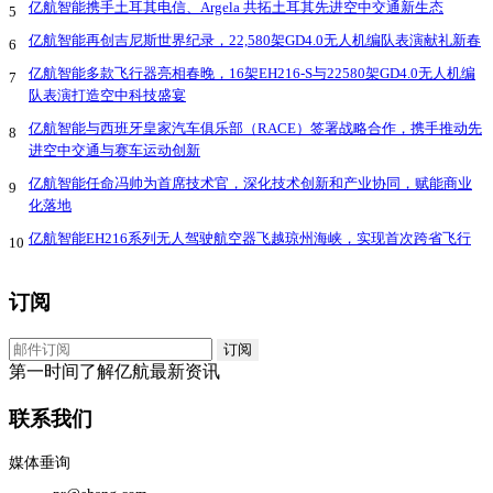
亿航智能携手土耳其电信、Argela 共拓土耳其先进空中交通新生态
5
亿航智能再创吉尼斯世界纪录，22,580架GD4.0无人机编队表演献礼新春
6
亿航智能多款飞行器亮相春晚，16架EH216-S与22580架GD4.0无人机编
7
队表演打造空中科技盛宴
亿航智能与西班牙皇家汽车俱乐部（RACE）签署战略合作，携手推动先
8
进空中交通与赛车运动创新
亿航智能任命冯帅为首席技术官，深化技术创新和产业协同，赋能商业
9
化落地
亿航智能EH216系列无人驾驶航空器飞越琼州海峡，实现首次跨省飞行
10
订阅
第一时间了解亿航最新资讯
联系我们
媒体垂询