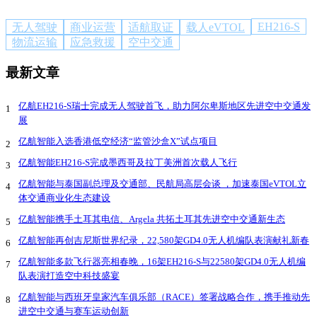
EH216-S
无人驾驶
商业运营
适航取证
载人eVTOL
物流运输
应急救援
空中交通
最新文章
亿航EH216-S瑞士完成无人驾驶首飞，助力阿尔卑斯地区先进空中交通发
1
展
亿航智能入选香港低空经济“监管沙盒X”试点项目
2
亿航智能EH216-S完成墨西哥及拉丁美洲首次载人飞行
3
亿航智能与泰国副总理及交通部、民航局高层会谈 ，加速泰国eVTOL立
4
体交通商业化生态建设
亿航智能携手土耳其电信、Argela 共拓土耳其先进空中交通新生态
5
亿航智能再创吉尼斯世界纪录，22,580架GD4.0无人机编队表演献礼新春
6
亿航智能多款飞行器亮相春晚，16架EH216-S与22580架GD4.0无人机编
7
队表演打造空中科技盛宴
亿航智能与西班牙皇家汽车俱乐部（RACE）签署战略合作，携手推动先
8
进空中交通与赛车运动创新