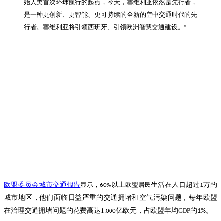
始人类首次环球航行的起点，今天，塞维利亚依然是先行者，
是一种更创新、更智能、更可持续的全新的空中交通时代的先
行者。塞维利亚将引领西班牙、引领欧洲智慧交通建设。
”
欧盟委员会城市交通报告
显示，
以上
欧盟居民
生活在人口超过
万的
60%
1
城市地区
，他们面临日益严重的交通拥堵和空气污染问题，每年欧盟
在治理交通拥堵问题的花费高达
1
亿欧元，占欧盟年均
GDP
的
。
1%
,000