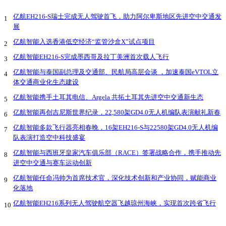
亿航EH216-S瑞士完成无人驾驶首飞，助力阿尔卑斯地区先进空中交通发
1
展
亿航智能入选香港低空经济“监管沙盒X”试点项目
2
亿航智能EH216-S完成墨西哥及拉丁美洲首次载人飞行
3
亿航智能与泰国副总理及交通部、民航局高层会谈 ，加速泰国eVTOL立
4
体交通商业化生态建设
亿航智能携手土耳其电信、Argela 共拓土耳其先进空中交通新生态
5
亿航智能再创吉尼斯世界纪录，22,580架GD4.0无人机编队表演献礼新春
6
亿航智能多款飞行器亮相春晚，16架EH216-S与22580架GD4.0无人机编
7
队表演打造空中科技盛宴
亿航智能与西班牙皇家汽车俱乐部（RACE）签署战略合作，携手推动先
8
进空中交通与赛车运动创新
亿航智能任命冯帅为首席技术官，深化技术创新和产业协同，赋能商业
9
化落地
亿航智能EH216系列无人驾驶航空器飞越琼州海峡，实现首次跨省飞行
10