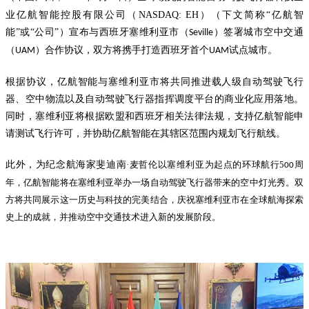
业亿航智能控股有限公司（
NASDAQ: EH
）（下文简称“亿航智
能”或“公司”）宣布与西班牙塞维利亚市（
）签署城市空中交通
Seville
（
）合作协议，双方将携手打造西班牙首个
试点城市。
UAM
UAM
根据协议，亿航智能与塞维利亚市将共同推进载人级自动驾驶飞行
器、空中物流以及自动驾驶飞行器指挥调度平台的商业化应用落地。
同时，塞维利亚将根据欧盟和西班牙相关法律法规，支持亿航智能申
请测试飞行许可，并协助亿航智能在其辖区范围内规划飞行航线。
此外，为纪念航海家斐迪南
·麦哲伦以塞维利亚为起点的
环球航行
5
周
00
年，亿航智能将在塞维利亚举办一场自动驾驶飞行器带来的空中灯光秀。双
方将共同展示这一历史与科技的完美结合，庆祝塞维利亚市在全球航海探索
史上的成就，并推动空中交通技术进入新的发展阶段。