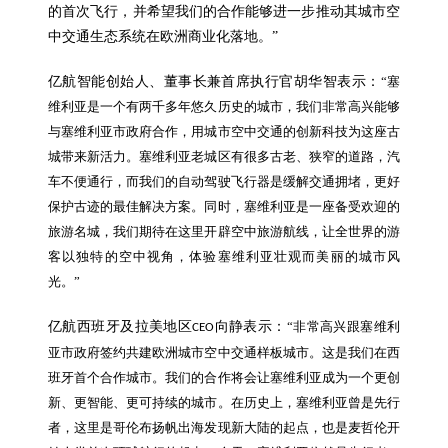
的首次飞行，并希望我们的合作能够进一步推动其城市空
中交通生态系统在欧洲商业化落地。”
亿航智能创始人、董事长兼首席执行官胡华智表示：
“
塞
维利亚是一个有两千多年悠久历史的城市，我们
非常高兴能够
与
塞维利亚市政府
合作，用城市空中交通的创新科技为这座古
城带来新活力。
塞维利亚老城区有很多古老
、狭窄
的道路
，
汽
车
不便
通行
，而我们的
自动驾驶飞行器
是缓解交通拥堵，更好
保护古迹
的最佳
解决方案。同时，塞维利亚是一
座备受欢迎
的
旅游
名城
，我们
期待在这里
开辟空中旅游
航线
，让全世界的游
客以独特的
空中
视角
，
体验塞维利亚壮观而美丽的城市风
光。
”
亿航西班牙及拉美地区
向静表示：
“非常高兴跟塞维利
CEO
亚市政府签约共建欧洲城市空中交通样板城市。这是我们在西
班牙首个合作城市。我们的合作将会让塞维利亚成为一个更创
新、更智能、更可持续的城市。在历史上，塞维利亚曾是先行
者，这里是哥伦布扬帆出海发现新大陆的起点，也是麦哲伦开