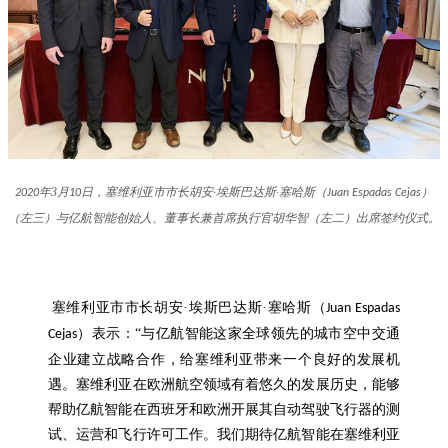
年
3
月
日，塞维利亚市市长胡安·埃斯巴达斯·塞哈斯（
）
2020
10
Juan Espadas Cejas
（左三）与亿航智能创始人、董事长兼首席执行官胡华智（左二）出席签约仪式。
塞维利亚市市长胡安·埃斯巴达斯·塞哈斯（
Juan Espadas
）表示：“与亿航智能这家全球领先的城市空中交通
Cejas
企业建立战略合作，给塞维利亚带来一个良好的发展机
遇。塞维利亚在欧洲航空领域有着悠久的发展历史，能够
帮助亿航智能在西班牙和欧洲开展其自动驾驶飞行器的测
试、运营和飞行许可工作。我们期待亿航智能在塞维利亚