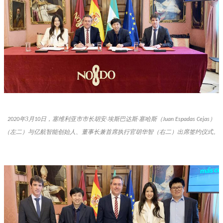
年
3
月
日，塞维利亚市市长胡安·埃斯巴达斯·塞哈斯（
）
2020
10
Juan Espadas Cejas
（左二）与亿航智能创始人、董事长兼首席执行官胡华智（右二）出席签约仪式。