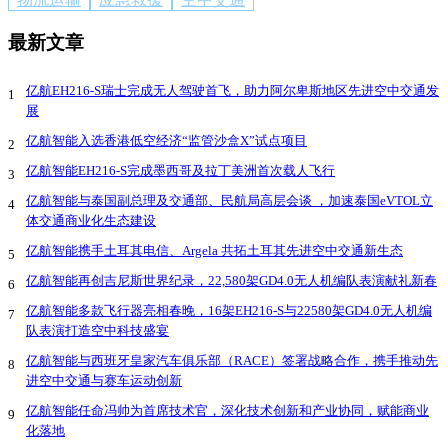
最新文章
亿航EH216-S瑞士完成无人驾驶首飞，助力阿尔卑斯地区先进空中交通发
1
展
亿航智能入选香港低空经济“监管沙盒X”试点项目
2
亿航智能EH216-S完成墨西哥及拉丁美洲首次载人飞行
3
亿航智能与泰国副总理及交通部、民航局高层会谈 ，加速泰国eVTOL立
4
体交通商业化生态建设
亿航智能携手土耳其电信、Argela 共拓土耳其先进空中交通新生态
5
亿航智能再创吉尼斯世界纪录，22,580架GD4.0无人机编队表演献礼新春
6
亿航智能多款飞行器亮相春晚，16架EH216-S与22580架GD4.0无人机编
7
队表演打造空中科技盛宴
亿航智能与西班牙皇家汽车俱乐部（RACE）签署战略合作，携手推动先
8
进空中交通与赛车运动创新
亿航智能任命冯帅为首席技术官，深化技术创新和产业协同，赋能商业
9
化落地