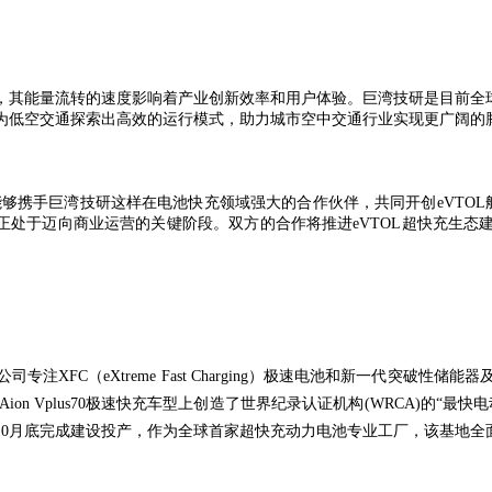
’，其能量流转的速度影响着产业创新效率和用户体验。巨湾技研是目前
将为低空交通探索出高效的运行模式，助力城市空中交通行业实现更广阔的
够携手巨湾技研这样在电池快充领域强大的合作伙伴，共同开创eVTOL航
正处于迈向商业运营的关键阶段。双方的合作将推进
eVTOL
超快充生态建
公司专注
XFC（eXtreme Fast Charging）极速电池
和新一代突破性储能器
在Aion Vplus70极速快充车型上创造了世界纪录认证机构(WRCA)
10月底完成建设投产，作为全球首家超快充动力电池专业工厂，该基地全面