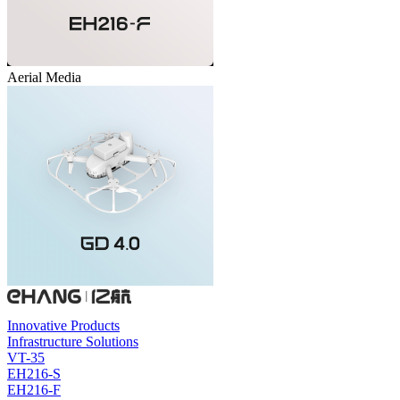
Aerial Media
Innovative Products
Infrastructure Solutions
VT-35
EH216-S
EH216-F