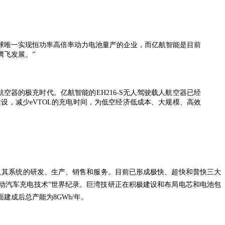
全球唯一实现恒功率高倍率动力电池量产的企业，而亿航智能是目前
腾飞发展。”
空器的极充时代。亿航智能的EH216-S无人驾驶载人航空器已经
设，减少eVTOL的充电时间，为低空经济低成本、大规模、高效
及其系统的研发、生产、销售和服务。目前已形成极快、超快和普快三大
的“最快电动汽车充电技术”世界纪录。巨湾技研正在积极建设和布局电芯和电池包
建成后总产能为8GWh/年。