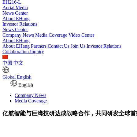
EH216-L
Aerial Media
News Center
About EHang
Investor Relations
News Center
Company News
Media Coverage
Video Center
About EHang
About EHang
Partners
Contact Us
Join Us
Investor Relations
Collaboration Inquiry
中国
中文
Global
English
English
Company News
Media Coverage
亿航智能与巨湾技研达成战略合作，共同研发全球首款