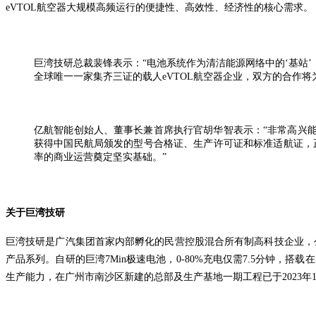
eVTOL航空器大规模高频运行的便捷性、高效性、经济
性
的核心需求。
巨湾技研总裁裴锋表示：“电池系统作为清洁能源网络中的‘基站
全球唯一一家集齐三证的载人eVTOL航空器企业，双方的合作
亿航智能创始人、董事长兼首席执行官胡华智表示：“
非常高兴能
获得中国民航局颁发的型号合格证、生产许可证和标准适航证，
率的商业运营奠定坚实基础。”
关于巨湾技研
巨湾技研是广汽集团首家内部孵化的民营控股混合所有制高科技企业，
产品系列。自研的巨湾7Min极速电池，0-80%充电仅需7.5分钟，搭载
生产能力，在广州市南沙区新建的总部及生产基地一期工程已于2023年